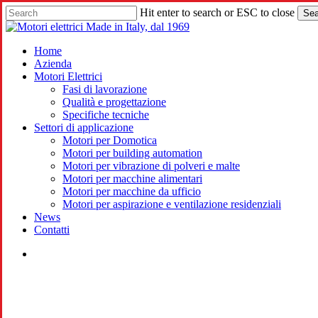
Skip
Hit enter to search or ESC to close
Sea
to
Close
main
Search
content
search
Menu
Home
Azienda
Motori Elettrici
Fasi di lavorazione
Qualità e progettazione
Specifiche tecniche
Settori di applicazione
Motori per Domotica
Motori per building automation
Motori per vibrazione di polveri e malte
Motori per macchine alimentari
Motori per macchine da ufficio
Motori per aspirazione e ventilazione residenziali
News
Contatti
search