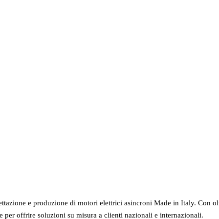
STRUZIONE MOTORI ELETTR
e e progettazione motori per aziende a Vib
ettazione e produzione di motori elettrici asincroni Made in Italy. Con o
er offrire soluzioni su misura a clienti nazionali e internazionali.