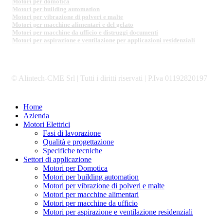
Motori per domotica
Motori per building automation
Motori per vibrazione di polveri e malte
Motori per macchine alimentari e del gelato
Motori per macchine da ufficio e distruggi documenti
Motori per aspirazione e ventilazione per applicazioni residenziali
© Alintech-CME Srl | Tutti i diritti riservati | P.Iva 01192820197
Close
Home
Menu
Azienda
Motori Elettrici
Fasi di lavorazione
Qualità e progettazione
Specifiche tecniche
Settori di applicazione
Motori per Domotica
Motori per building automation
Motori per vibrazione di polveri e malte
Motori per macchine alimentari
Motori per macchine da ufficio
Motori per aspirazione e ventilazione residenziali