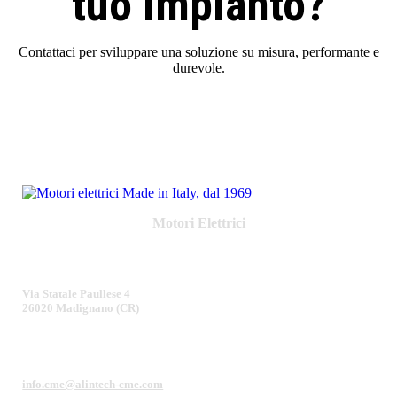
tuo impianto?
Contattaci per sviluppare una soluzione su misura, performante e
durevole.
Motori Elettrici
Via Statale Paullese 4
26020 Madignano (CR)
info.cme@alintech-cme.com