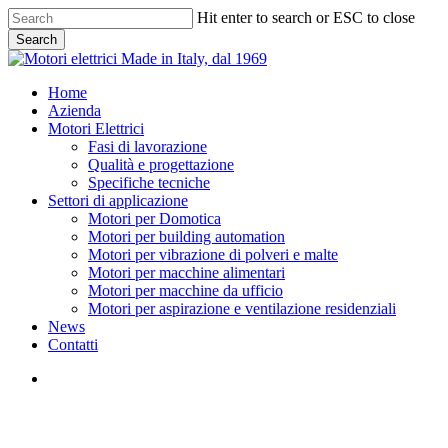
Skip
Hit enter to search or ESC to close
to
Search
main
Close
content
Search
search
Menu
Home
Azienda
Motori Elettrici
Fasi di lavorazione
Qualità e progettazione
Specifiche tecniche
Settori di applicazione
Motori per Domotica
Motori per building automation
Motori per vibrazione di polveri e malte
Motori per macchine alimentari
Motori per macchine da ufficio
Motori per aspirazione e ventilazione residenziali
News
Contatti
search
MOTORI PER VIBRAZIONE