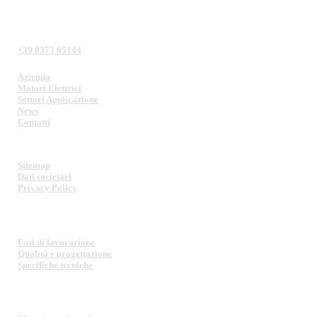
+39 0373 65144
Azienda
Motori Elettrici
Settori Applicazione
News
Contatti
Sitemap
Dati societari
Privacy Policy
MOTORI ELETTRICI
Fasi di lavorazione
Qualità e progettazione
Specifiche tecniche
SETTORI DI APPLICAZIONE