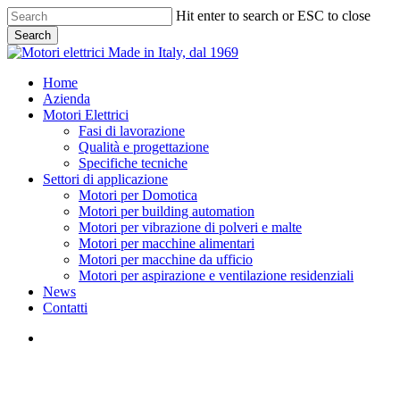
Skip
Hit enter to search or ESC to close
to
Search
main
Close
content
Search
search
Menu
Home
Azienda
Motori Elettrici
Fasi di lavorazione
Qualità e progettazione
Specifiche tecniche
Settori di applicazione
Motori per Domotica
Motori per building automation
Motori per vibrazione di polveri e malte
Motori per macchine alimentari
Motori per macchine da ufficio
Motori per aspirazione e ventilazione residenziali
News
Contatti
search
SPECIFICHE TECNICHE