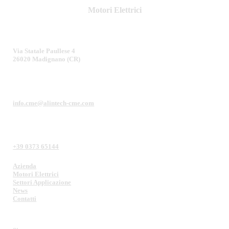
Motori Elettrici
Via Statale Paullese 4
26020 Madignano (CR)
info.cme@alintech-cme.com
+39 0373 65144
Azienda
Motori Elettrici
Settori Applicazione
News
Contatti