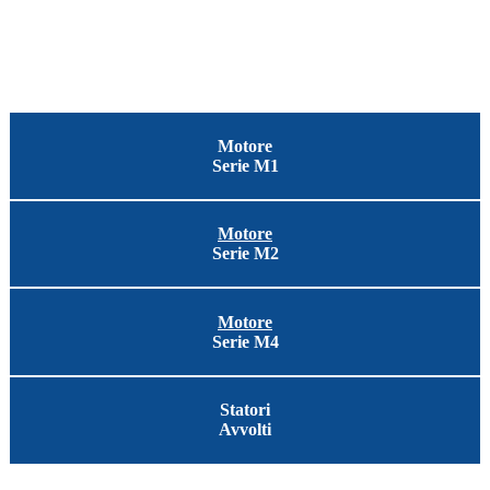
Dati tecnici e configurazioni su misura
per ogni applicazione
Motore
Serie M1
Motore
Serie M2
Motore
Serie M4
Statori
Avvolti