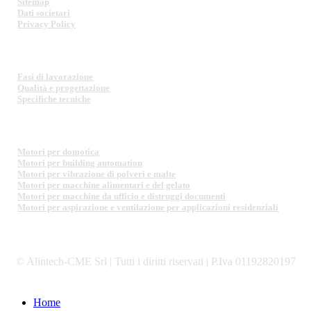
Sitemap
Dati societari
Privacy Policy
MOTORI ELETTRICI
Fasi di lavorazione
Qualità e progettazione
Specifiche tecniche
SETTORI DI APPLICAZIONE
Motori per domotica
Motori per building automation
Motori per vibrazione di polveri e malte
Motori per macchine alimentari e del gelato
Motori per macchine da ufficio e distruggi documenti
Motori per aspirazione e ventilazione per applicazioni residenziali
© Alintech-CME Srl | Tutti i diritti riservati | P.Iva 01192820197
Close
Home