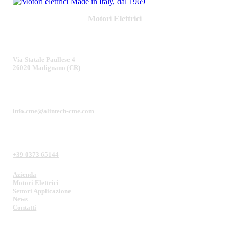
Motori Elettrici
Via Statale Paullese 4
26020 Madignano (CR)
info.cme@alintech-cme.com
+39 0373 65144
Azienda
Motori Elettrici
Settori Applicazione
News
Contatti