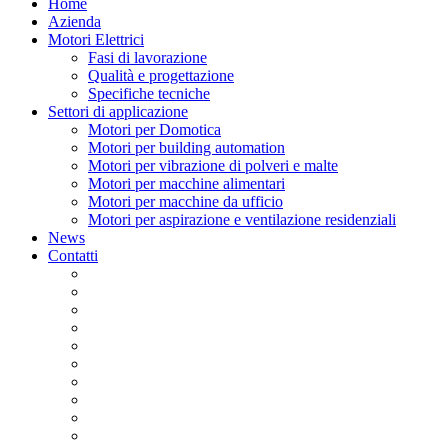
Close
Home
Menu
Azienda
Motori Elettrici
Fasi di lavorazione
Qualità e progettazione
Specifiche tecniche
Settori di applicazione
Motori per Domotica
Motori per building automation
Motori per vibrazione di polveri e malte
Motori per macchine alimentari
Motori per macchine da ufficio
Motori per aspirazione e ventilazione residenziali
News
Contatti