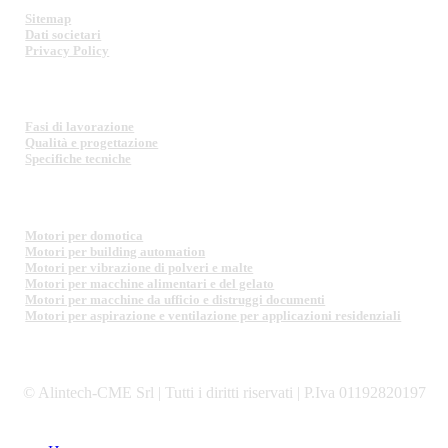
Sitemap
Dati societari
Privacy Policy
MOTORI ELETTRICI
Fasi di lavorazione
Qualità e progettazione
Specifiche tecniche
SETTORI DI APPLICAZIONE
Motori per domotica
Motori per building automation
Motori per vibrazione di polveri e malte
Motori per macchine alimentari e del gelato
Motori per macchine da ufficio e distruggi documenti
Motori per aspirazione e ventilazione per applicazioni residenziali
© Alintech-CME Srl | Tutti i diritti riservati | P.Iva 01192820197