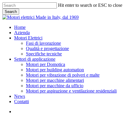
Skip
Hit enter to search or ESC to close
to
Search
main
Close
content
Search
search
Menu
Home
Azienda
Motori Elettrici
Fasi di lavorazione
Qualità e progettazione
Specifiche tecniche
Settori di applicazione
Motori per Domotica
Motori per building automation
Motori per vibrazione di polveri e malte
Motori per macchine alimentari
Motori per macchine da ufficio
Motori per aspirazione e ventilazione residenziali
News
Contatti
search
POLICY PRIVACY