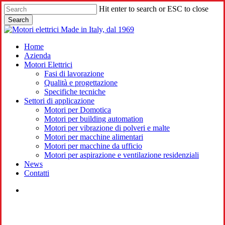
Skip
Hit enter to search or ESC to close
to
Search
main
Close
content
Search
search
Menu
Home
Azienda
Motori Elettrici
Fasi di lavorazione
Qualità e progettazione
Specifiche tecniche
Settori di applicazione
Motori per Domotica
Motori per building automation
Motori per vibrazione di polveri e malte
Motori per macchine alimentari
Motori per macchine da ufficio
Motori per aspirazione e ventilazione residenziali
News
Contatti
search