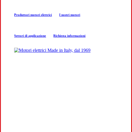
next
Produttori motori elettrici
I nostri motori
section
Settori di applicazione
Richiesta informazioni
COSTRUZIONE MOTORI
ELETTRICI
Produzione e progettazione motori per
aziende a Trieste