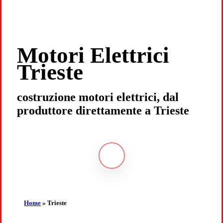
Motori Elettrici
Trieste
costruzione motori elettrici, dal
produttore direttamente a Trieste
Navigate
to
the
Home
»
Trieste