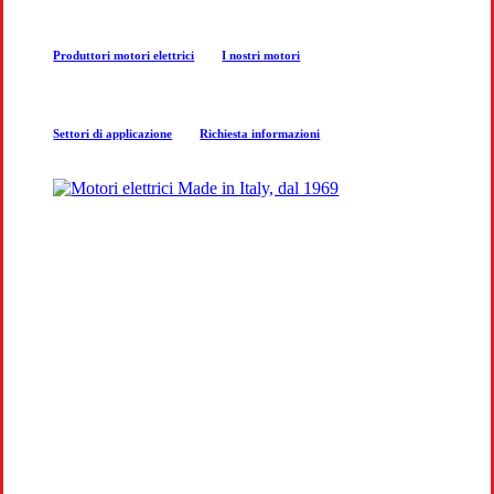
next
Produttori motori elettrici
I nostri motori
section
Settori di applicazione
Richiesta informazioni
COSTRUZIONE MOTORI
ELETTRICI
Produzione e progettazione motori per
aziende a Treviso