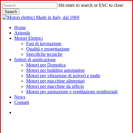
Skip
Hit enter to search or ESC to close
to
Search
main
Close
content
Search
search
Menu
Home
Azienda
Motori Elettrici
Fasi di lavorazione
Qualità e progettazione
Specifiche tecniche
Settori di applicazione
Motori per Domotica
Motori per building automation
Motori per vibrazione di polveri e malte
Motori per macchine alimentari
Motori per macchine da ufficio
Motori per aspirazione e ventilazione residenziali
News
Contatti
search