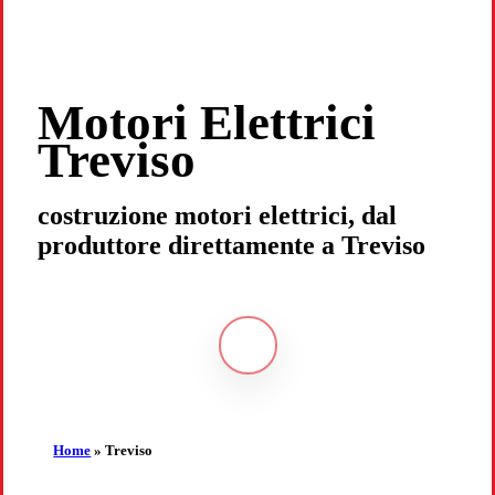
Motori Elettrici
Treviso
costruzione motori elettrici, dal
produttore direttamente a Treviso
Navigate
to
the
Home
»
Treviso