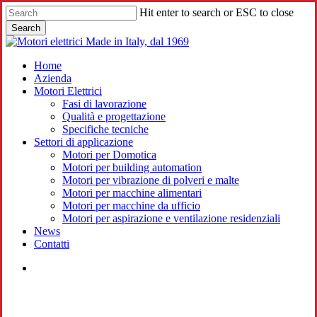
Skip
Hit enter to search or ESC to close
to
Search
main
Close
content
Search
search
Menu
Home
Azienda
Motori Elettrici
Fasi di lavorazione
Qualità e progettazione
Specifiche tecniche
Settori di applicazione
Motori per Domotica
Motori per building automation
Motori per vibrazione di polveri e malte
Motori per macchine alimentari
Motori per macchine da ufficio
Motori per aspirazione e ventilazione residenziali
News
Contatti
search