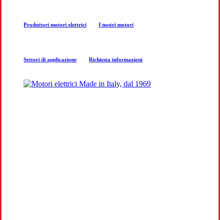
next
Produttori motori elettrici
I nostri motori
section
Settori di applicazione
Richiesta informazioni
COSTRUZIONE MOTORI
ELETTRICI
Produzione e progettazione motori per
aziende a Sondrio