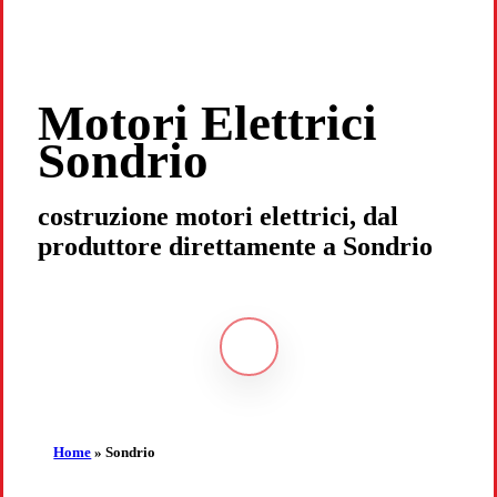
Motori Elettrici
Sondrio
costruzione motori elettrici, dal
produttore direttamente a Sondrio
Navigate
to
the
Home
»
Sondrio