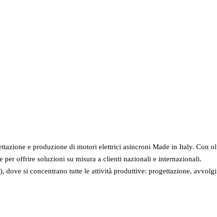
ione e progettazione motori per aziende a S
ettazione e produzione di motori elettrici asincroni Made in Italy. Con o
er offrire soluzioni su misura a clienti nazionali e internazionali.
dove si concentrano tutte le attività produttive: progettazione, avvolg