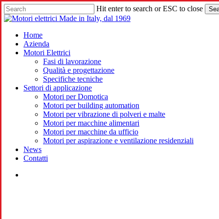
Skip
Hit enter to search or ESC to close
Sea
to
Close
main
Search
content
search
Menu
Home
Azienda
Motori Elettrici
Fasi di lavorazione
Qualità e progettazione
Specifiche tecniche
Settori di applicazione
Motori per Domotica
Motori per building automation
Motori per vibrazione di polveri e malte
Motori per macchine alimentari
Motori per macchine da ufficio
Motori per aspirazione e ventilazione residenziali
News
Contatti
search