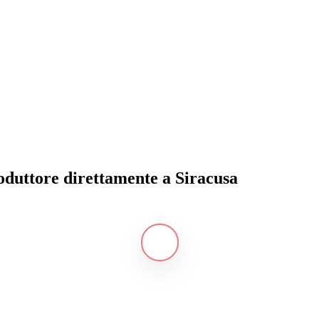
roduttore direttamente a Siracusa
Navigate
to
the