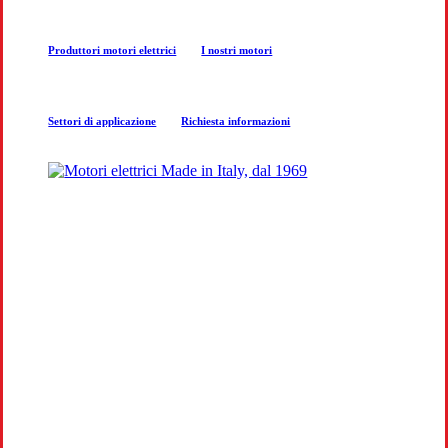
next
Produttori motori elettrici
I nostri motori
section
Settori di applicazione
Richiesta informazioni
COSTRUZIONE MOTORI
ELETTRICI
Produzione e progettazione motori per
aziende a Napoli