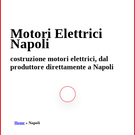
Motori Elettrici
Napoli
costruzione motori elettrici, dal
produttore direttamente a Napoli
Navigate
to
the
Home
»
Napoli