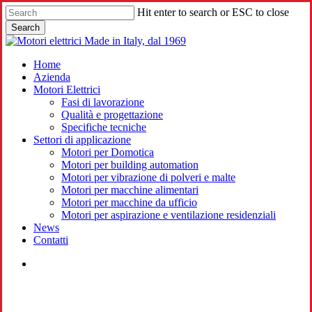
Skip
Hit enter to search or ESC to close
to
Search
main
Close
content
Search
search
Menu
Home
Azienda
Motori Elettrici
Fasi di lavorazione
Qualità e progettazione
Specifiche tecniche
Settori di applicazione
Motori per Domotica
Motori per building automation
Motori per vibrazione di polveri e malte
Motori per macchine alimentari
Motori per macchine da ufficio
Motori per aspirazione e ventilazione residenziali
News
Contatti
search