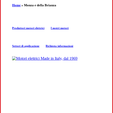
the
Home
»
Monza e della Brianza
next
Produttori motori elettrici
I nostri motori
section
Settori di applicazione
Richiesta informazioni
COSTRUZIONE MOTORI
ELETTRICI
Produzione e progettazione motori per