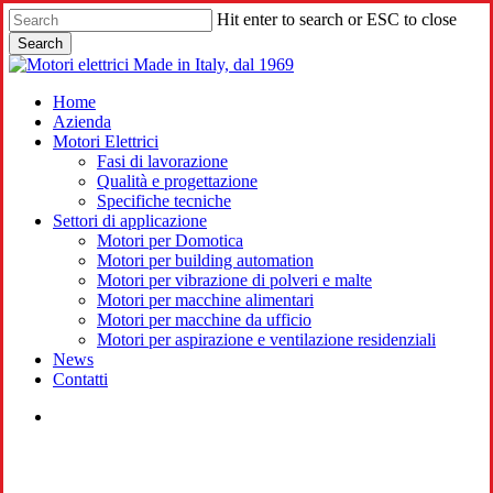
Skip
Hit enter to search or ESC to close
to
Search
main
Close
content
Search
search
Menu
Home
Azienda
Motori Elettrici
Fasi di lavorazione
Qualità e progettazione
Specifiche tecniche
Settori di applicazione
Motori per Domotica
Motori per building automation
Motori per vibrazione di polveri e malte
Motori per macchine alimentari
Motori per macchine da ufficio
Motori per aspirazione e ventilazione residenziali
News
Contatti
search