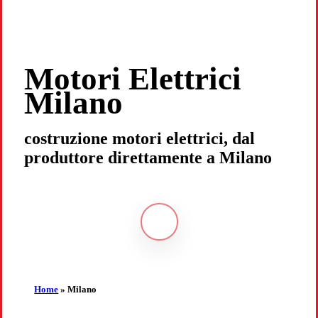
Motori Elettrici
Milano
costruzione motori elettrici, dal
produttore direttamente a Milano
Navigate
to
the
Home
»
Milano