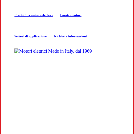
next
Produttori motori elettrici
I nostri motori
section
Settori di applicazione
Richiesta informazioni
COSTRUZIONE MOTORI
ELETTRICI
Produzione e progettazione motori per
aziende a Milano