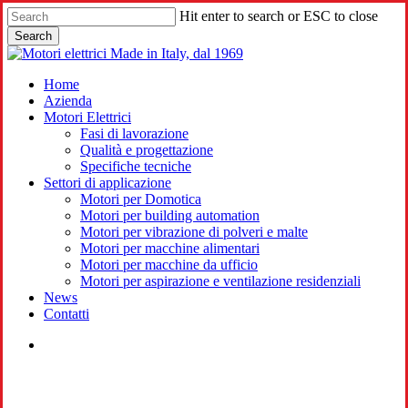
Skip
Hit enter to search or ESC to close
to
Search
main
Close
content
Search
search
Menu
Home
Azienda
Motori Elettrici
Fasi di lavorazione
Qualità e progettazione
Specifiche tecniche
Settori di applicazione
Motori per Domotica
Motori per building automation
Motori per vibrazione di polveri e malte
Motori per macchine alimentari
Motori per macchine da ufficio
Motori per aspirazione e ventilazione residenziali
News
Contatti
search