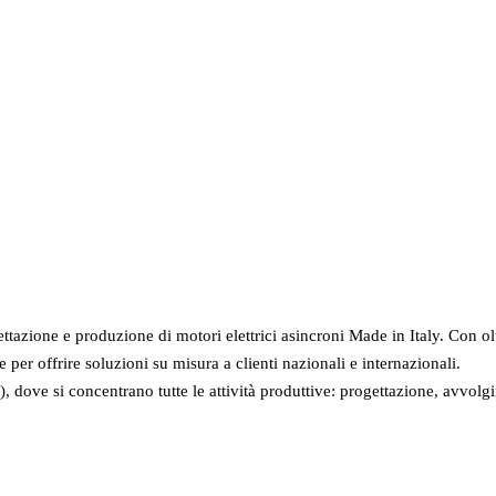
ione e progettazione motori per aziende a 
ettazione e produzione di motori elettrici asincroni Made in Italy. Con o
er offrire soluzioni su misura a clienti nazionali e internazionali.
dove si concentrano tutte le attività produttive: progettazione, avvolg