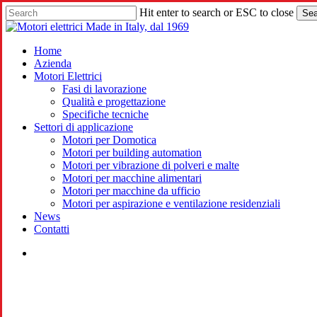
Skip
Hit enter to search or ESC to close
Sea
to
Close
main
Search
content
search
Menu
Home
Azienda
Motori Elettrici
Fasi di lavorazione
Qualità e progettazione
Specifiche tecniche
Settori di applicazione
Motori per Domotica
Motori per building automation
Motori per vibrazione di polveri e malte
Motori per macchine alimentari
Motori per macchine da ufficio
Motori per aspirazione e ventilazione residenziali
News
Contatti
search