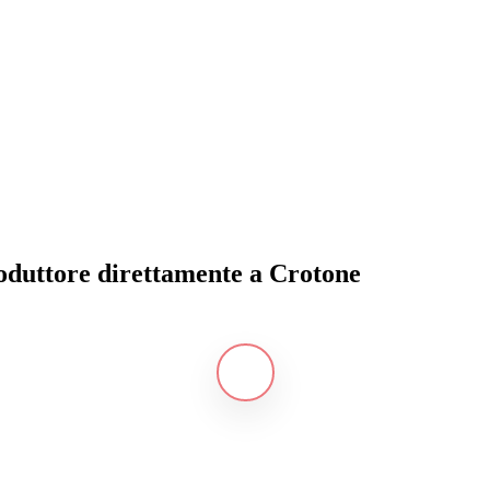
produttore direttamente a Crotone
Navigate
to
the