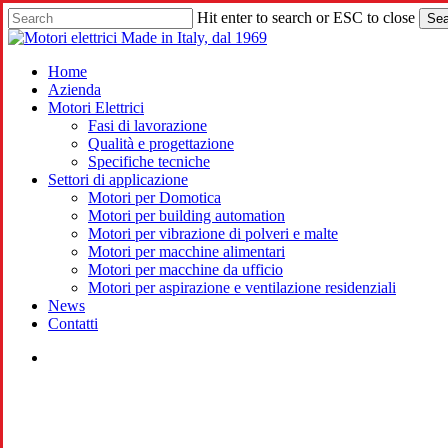
Skip
Hit enter to search or ESC to close
Sea
to
Close
main
Search
content
search
Menu
Home
Azienda
Motori Elettrici
Fasi di lavorazione
Qualità e progettazione
Specifiche tecniche
Settori di applicazione
Motori per Domotica
Motori per building automation
Motori per vibrazione di polveri e malte
Motori per macchine alimentari
Motori per macchine da ufficio
Motori per aspirazione e ventilazione residenziali
News
Contatti
search