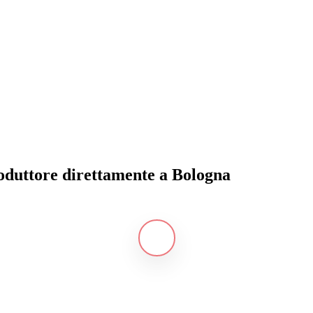
produttore direttamente a Bologna
Navigate
to
the