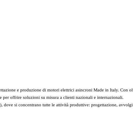
ione e progettazione motori per aziende a 
ettazione e produzione di motori elettrici asincroni Made in Italy. Con o
er offrire soluzioni su misura a clienti nazionali e internazionali.
dove si concentrano tutte le attività produttive: progettazione, avvolg