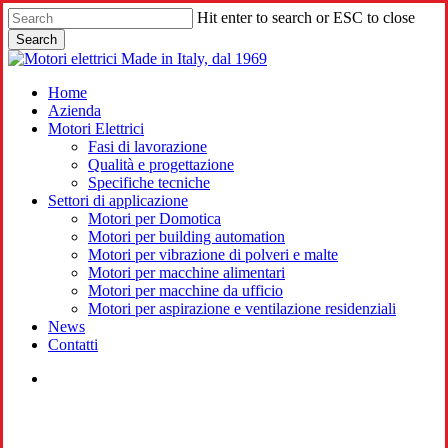
Skip
Hit enter to search or ESC to close
to
Search
main
Close
content
Search
search
Menu
Home
Azienda
Motori Elettrici
Fasi di lavorazione
Qualità e progettazione
Specifiche tecniche
Settori di applicazione
Motori per Domotica
Motori per building automation
Motori per vibrazione di polveri e malte
Motori per macchine alimentari
Motori per macchine da ufficio
Motori per aspirazione e ventilazione residenziali
News
Contatti
search