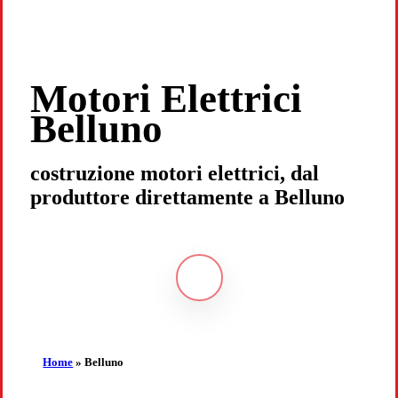
Motori Elettrici
Belluno
costruzione motori elettrici, dal
produttore direttamente a Belluno
Navigate
to
the
Home
»
Belluno