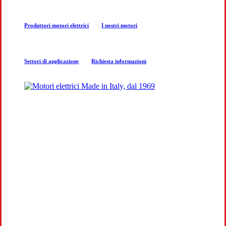
next
Produttori motori elettrici
I nostri motori
section
Settori di applicazione
Richiesta informazioni
COSTRUZIONE MOTORI
ELETTRICI
Produzione e progettazione motori per
aziende a Belluno