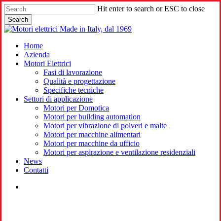
Skip
Hit enter to search or ESC to close
to
Search
main
Close
content
Search
search
Menu
Home
Azienda
Motori Elettrici
Fasi di lavorazione
Qualità e progettazione
Specifiche tecniche
Settori di applicazione
Motori per Domotica
Motori per building automation
Motori per vibrazione di polveri e malte
Motori per macchine alimentari
Motori per macchine da ufficio
Motori per aspirazione e ventilazione residenziali
News
Contatti
search