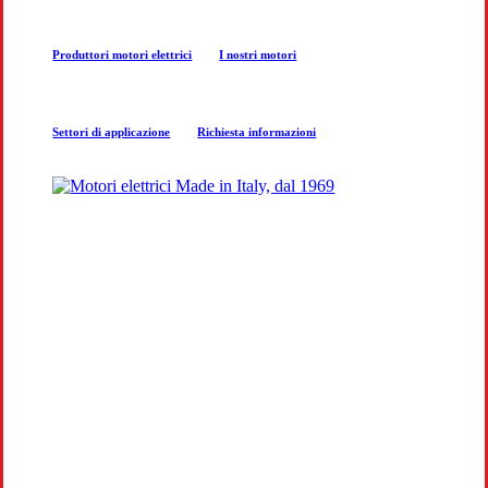
next
Produttori motori elettrici
I nostri motori
section
Settori di applicazione
Richiesta informazioni
COSTRUZIONE MOTORI
ELETTRICI
Produzione e progettazione motori per
aziende a Bari