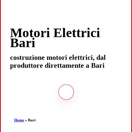
Motori Elettrici
Bari
costruzione motori elettrici, dal
produttore direttamente a Bari
Navigate
to
the
Home
»
Bari