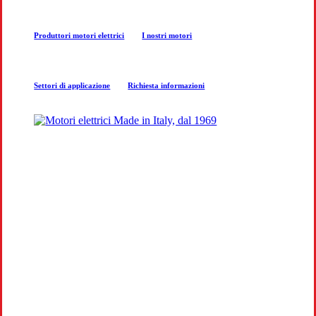
next
Produttori motori elettrici
I nostri motori
section
Settori di applicazione
Richiesta informazioni
COSTRUZIONE MOTORI
ELETTRICI
Produzione e progettazione motori per
aziende a Arezzo