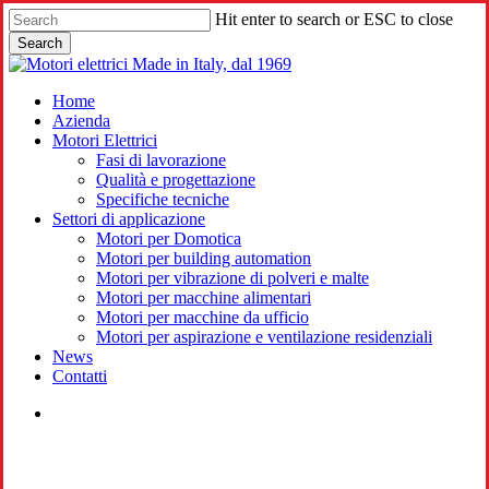
Skip
Hit enter to search or ESC to close
to
Search
main
Close
content
Search
search
Menu
Home
Azienda
Motori Elettrici
Fasi di lavorazione
Qualità e progettazione
Specifiche tecniche
Settori di applicazione
Motori per Domotica
Motori per building automation
Motori per vibrazione di polveri e malte
Motori per macchine alimentari
Motori per macchine da ufficio
Motori per aspirazione e ventilazione residenziali
News
Contatti
search