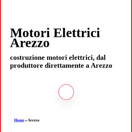
Motori Elettrici
Arezzo
costruzione motori elettrici, dal
produttore direttamente a Arezzo
Navigate
to
the
Home
»
Arezzo